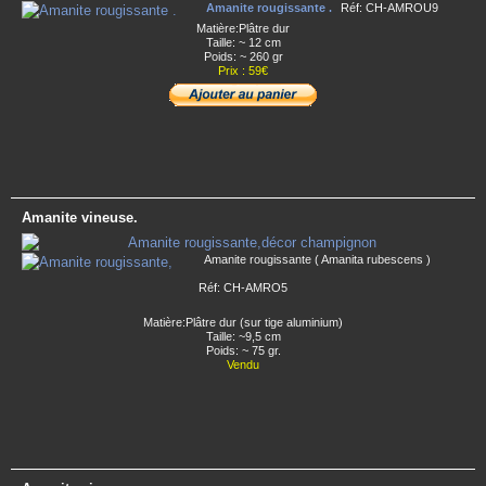
Amanite rougissante .
Réf: CH-AMROU9
Matière:Plâtre dur
Taille: ~ 12 cm
Poids: ~ 260 gr
Prix : 59€
Amanite vineuse.
Amanite rougissante ( Amanita rubescens )
Réf: CH-AMRO5
Matière:Plâtre dur (sur tige aluminium)
Taille: ~9,5 cm
Poids: ~ 75 gr.
Vendu