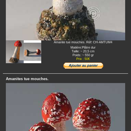
Amanite tue mouches. Réf: CH-AMTUM4
Matière:Plâtre dur
Taille: ~ 20,5 cm
Poids: ~ 550 gr
Prix : 50€
Amanites tue mouches.