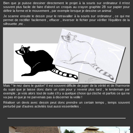
Bien que je puisse dessiner directement le projet à la souris sur ordinateur il m'est
souvent plus facile de faire d'abord un croquis au crayon graphite 2B sur papier pour
définir la forme et le mouvement , par exemple lorsque je dessine un animal .
Je scanne ensuite le dessin pour le retravailler à la souris sur ordinateur , ce qui me
permet de rectifier facilement , effacer , inverser le fichier pour vérifier l'équilibre de la
silhouette ,etc .
Mais " le nez dans le guidon" il est souvent difficile de juger de la vérité et de l'harmonie
du sujet que je laisse donc dans un coin pour y revenir plus tard , le lendemain par
exemple ; je vois alors tout de suite s'il y a quelque chose qui cloche et parfois ce qui ne
va pas et que je ne parvenais pas à discerner la veille !
Réaliser un devis avec dessin peut donc prendre un certain temps , temps souvent
perturbé par d'autres activités tout aussi essentielles .