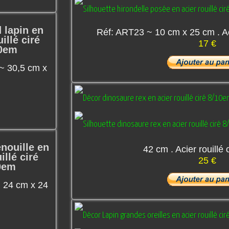
 lapin en
Réf: ART23 ~ 10 cm x 25 cm . Ac
illé ciré
17 €
0em
~ 30,5 cm x
enouille en
42 cm . Acier rouillé
illé ciré
25 €
0em
 24 cm x 24