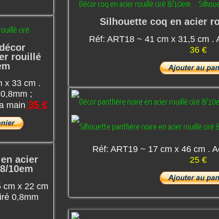
Silhouette coq en acier ro
Réf: ART18 ~ 41 cm x 31,5 cm . A
 décor
36 €
er rouillé
0em
 x 33 cm .
é 0,8mm ;
35 €
la main
Réf: ART19 ~ 17 cm x 46 cm . Ac
 en acier
25 €
é 8/10em
5 cm x 22 cm
 ciré 0,8mm