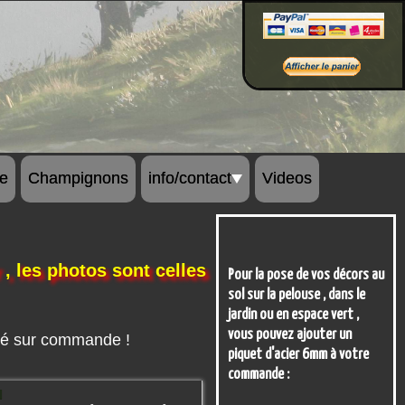
Bon de commande
re
Champignons
info/contact
Videos
, les photos sont celles
Pour la pose de vos décors au
sol sur la pelouse , dans le
jardin ou en espace vert ,
vous pouvez ajouter un
lisé sur commande !
piquet d'acier 6mm à votre
r
commande :