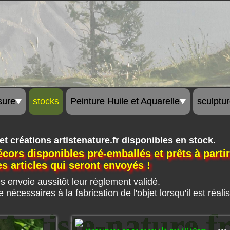
sure
stocks
Peinture Huile et Aquarelle
sculptu
 et créations artistenature.fr disponibles en stock.
ors disponibles pré-emballés et prêts à partir 
s articles qui seront envoyés !
es envoie aussitôt leur règlement validé.
te nécessaires à la fabrication de l'objet lorsqu'il est réa
Artiste-nature.f