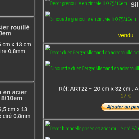
Si
ier rouillé
10em
vendu
5 cm x 13 cm
 ciré 0,8mm
Réf: ART22 ~ 20 cm x 32 cm . Ac
n en acier
17 €
é 8/10em
9,5 cm x 13
lé ciré 0,8mm