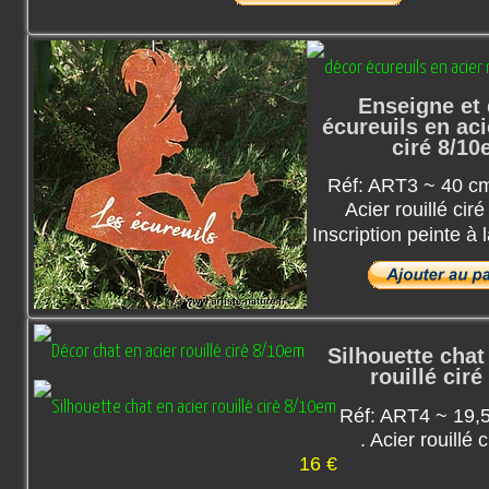
Enseigne et
écureuils en aci
ciré 8/1
Réf: ART3 ~ 40 cm
Acier rouillé cir
Inscription peinte à 
Silhouette chat
rouillé cir
Réf: ART4 ~ 19,
. Acier rouillé
16 €