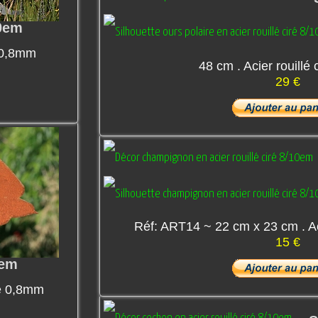
10em
i 0,8mm
48 cm . Acier rouillé
29 €
Réf: ART14 ~ 22 cm x 23 cm . Ac
15 €
0em
ré 0,8mm