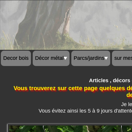
Decor bois
Décor métal
Parcs/jardins
sur me
Articles , décors
Vous trouverez sur cette page quelques déc
de
Je l
Vous évitez ainsi les 5 à 9 jours d'atten