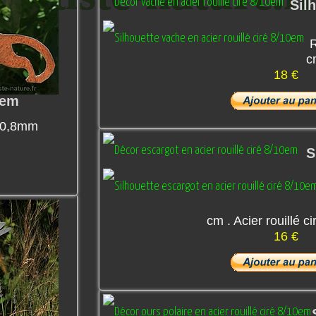
Sil
R
c
18 €
0em
é 0,8mm
S
cm . Acier rouillé 
16 €