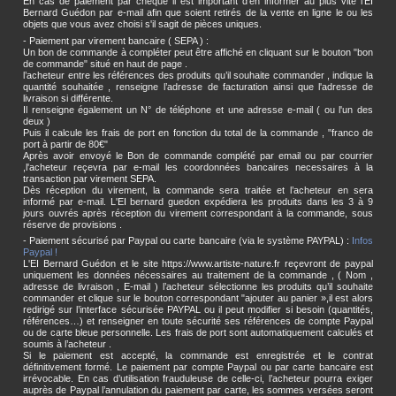
En cas de paiement par chèque il est important d'en informer au plus vite l'EI
Bernard Guédon par e-mail afin que soient retirés de la vente en ligne le ou les
objets que vous avez choisi s'il sagit de pièces uniques.
- Paiement par virement bancaire ( SEPA ) :
Un bon de commande à compléter peut être affiché en cliquant sur le bouton "bon
de commande" situé en haut de page .
l’acheteur entre les références des produits qu’il souhaite commander , indique la
quantité souhaitée , renseigne l’adresse de facturation ainsi que l'adresse de
livraison si différente.
Il renseigne également un N° de téléphone et une adresse e-mail ( ou l'un des
deux )
Puis il calcule les frais de port en fonction du total de la commande , "franco de
port à partir de 80€"
Après avoir envoyé le Bon de commande complété par email ou par courrier
,l'acheteur reçevra par e-mail les coordonnées bancaires necessaires à la
transaction par virement SEPA.
Dès réception du virement, la commande sera traitée et l’acheteur en sera
informé par e-mail. L'EI bernard guedon expédiera les produits dans les 3 à 9
jours ouvrés après réception du virement correspondant à la commande, sous
réserve de provisions .
- Paiement sécurisé par Paypal ou carte bancaire (via le système PAYPAL) :
Infos
Paypal !
L'EI Bernard Guédon et le site https://www.artiste-nature.fr reçevront de paypal
uniquement les données nécessaires au traitement de la commande , ( Nom ,
adresse de livraison , E-mail ) l’acheteur sélectionne les produits qu’il souhaite
commander et clique sur le bouton correspondant "ajouter au panier »,il est alors
redirigé sur l’interface sécurisée PAYPAL ou il peut modifier si besoin (quantités,
références…) et renseigner en toute sécurité ses références de compte Paypal
ou de carte bleue personnelle. Les frais de port sont automatiquement calculés et
soumis à l’acheteur .
Si le paiement est accepté, la commande est enregistrée et le contrat
définitivement formé. Le paiement par compte Paypal ou par carte bancaire est
irrévocable. En cas d’utilisation frauduleuse de celle-ci, l’acheteur pourra exiger
auprès de Paypal l’annulation du paiement par carte, les sommes versées seront