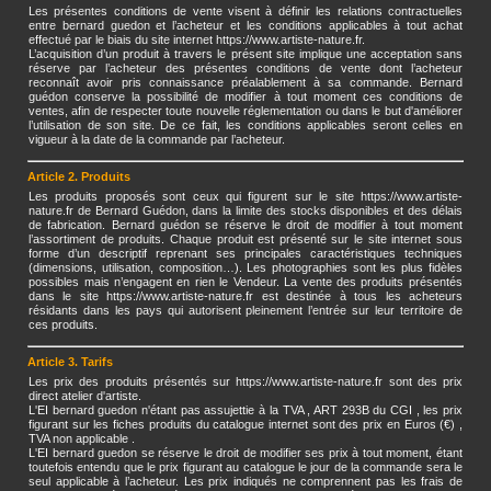
Les présentes conditions de vente visent à définir les relations contractuelles
entre bernard guedon et l’acheteur et les conditions applicables à tout achat
effectué par le biais du site internet https://www.artiste-nature.fr.
L’acquisition d’un produit à travers le présent site implique une acceptation sans
réserve par l’acheteur des présentes conditions de vente dont l’acheteur
reconnaît avoir pris connaissance préalablement à sa commande. Bernard
guédon conserve la possibilité de modifier à tout moment ces conditions de
ventes, afin de respecter toute nouvelle réglementation ou dans le but d'améliorer
l’utilisation de son site. De ce fait, les conditions applicables seront celles en
vigueur à la date de la commande par l’acheteur.
Article 2. Produits
Les produits proposés sont ceux qui figurent sur le site https://www.artiste-
nature.fr de Bernard Guédon, dans la limite des stocks disponibles et des délais
de fabrication. Bernard guédon se réserve le droit de modifier à tout moment
l’assortiment de produits. Chaque produit est présenté sur le site internet sous
forme d’un descriptif reprenant ses principales caractéristiques techniques
(dimensions, utilisation, composition…). Les photographies sont les plus fidèles
possibles mais n’engagent en rien le Vendeur. La vente des produits présentés
dans le site https://www.artiste-nature.fr est destinée à tous les acheteurs
résidants dans les pays qui autorisent pleinement l’entrée sur leur territoire de
ces produits.
Article 3. Tarifs
Les prix des produits présentés sur https://www.artiste-nature.fr sont des prix
direct atelier d'artiste.
L'EI bernard guedon n'étant pas assujettie à la TVA , ART 293B du CGI , les prix
figurant sur les fiches produits du catalogue internet sont des prix en Euros (€) ,
TVA non applicable .
L'EI bernard guedon se réserve le droit de modifier ses prix à tout moment, étant
toutefois entendu que le prix figurant au catalogue le jour de la commande sera le
seul applicable à l’acheteur. Les prix indiqués ne comprennent pas les frais de