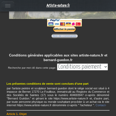
Artiste-nature.fr
Bon de commande
Conditions générales applicables aux sites artiste-nature.fr et
bernard-guedon.fr
Recherche par mot clé dans cette page:
Les présentes conditions de vente sont conclues d’une part
par l'artiste peintre et sculpteur bernard guedon dont le siège social est situé à 4
impasse de Bernet 17270 Le Fouilloux, immatriculé au Registre du Commerce et
des Sociétés de Saintes (17) sous le numéro 404693947 ci-après dénommé
"Bernard Guédon." et gérant le site https://www.artiste-nature.fr et, d’autre part,
par toute personne physique ou morale souhaitant procéder à un achat via le site
internet https://www.artiste-nature.fr dénommée ci-après " l’acheteur ".
Contact-
Article 1. Objet