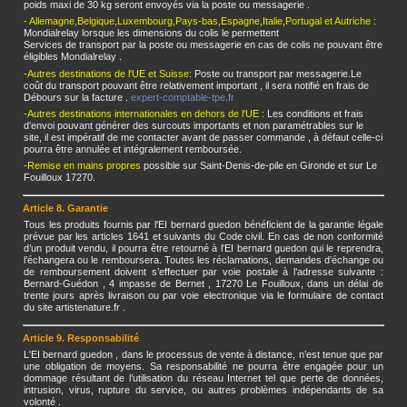
poids maxi de 30 kg seront envoyés via la poste ou messagerie .
- Allemagne,Belgique,Luxembourg,Pays-bas,Espagne,Italie,Portugal et Autriche :
Mondialrelay lorsque les dimensions du colis le permettent
Services de transport par la poste ou messagerie en cas de colis ne pouvant être
éligibles Mondialrelay .
-Autres destinations de l'UE et Suisse:
Poste ou transport par messagerie.Le
coût du transport pouvant être relativement important , il sera notifié en frais de
Débours sur la facture .
expert-comptable-tpe.fr
-Autres destinations internationales en dehors de l'UE :
Les conditions et frais
d'envoi pouvant générer des surcouts importants et non paramétrables sur le
site, il est impératif de me contacter avant de passer commande , à défaut celle-ci
pourra être annulée et intégralement remboursée.
-Remise en mains propres
possible sur Saint-Denis-de-pile en Gironde et sur Le
Fouilloux 17270.
Article 8. Garantie
Tous les produits fournis par l'EI bernard guedon bénéficient de la garantie légale
prévue par les articles 1641 et suivants du Code civil. En cas de non conformité
d’un produit vendu, il pourra être retourné à l'EI bernard guedon qui le reprendra,
l’échangera ou le remboursera. Toutes les réclamations, demandes d’échange ou
de remboursement doivent s’effectuer par voie postale à l’adresse suivante :
Bernard-Guédon , 4 impasse de Bernet , 17270 Le Fouilloux, dans un délai de
trente jours après livraison ou par voie electronique via le formulaire de contact
du site artistenature.fr .
Article 9. Responsabilité
L'EI bernard guedon , dans le processus de vente à distance, n’est tenue que par
une obligation de moyens. Sa responsabilité ne pourra être engagée pour un
dommage résultant de l’utilisation du réseau Internet tel que perte de données,
intrusion, virus, rupture du service, ou autres problèmes indépendants de sa
volonté .