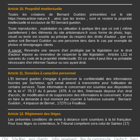
Article 10. Propriété intellectuelle
Toutes les créations de Bernard Guédon présentées sur le site
https://www.artiste-nature.fr , ainsi que les textes , sont et restent la propriété
intellectuelle et exclusive de l'EI bernard guedon.
Toute reproduction , exploitation ou utilisation à quelque titre que ce soit ( même
partiellement ) des éléments du site artistenature.fr sous forme de photo, logo,
visuel ou texte est soumis au principe du respect des droits d'auteur , que cet
auteur soit Bernard Guédon ou une personne tiers dans le cas par exemple de
photos et témoignages clients .
A savoir:
Revendre une oeuvre d'art protégée par la législation sur le droit
d'auteur impose au revendeur de respecter la dite législation . Articles L111 et
suivants du code de la propriété intellectuelle. En ce sens il peut être au préalable
nécessaire d'en informer l'auteur ou ses ayant droit.
Article 11. Données à caractère personnel
L'EI bernard guedon s'engage à préserver la confidentialité des informations
fournies par l’acheteur, qu'il serait amené à transmettre pour l'utilisation de
certains services. Toute information le concernant est soumise aux dispositions
de la loi n° 78-17 du 6 janvier 1978. A ce titre, l'internaute dispose d'un droit
d'accès, de modification et de suppression des informations le concernant. Il peut
en faire la demande à tout moment par courrier à l’adresse suivante : Bernard-
Guédon , 4 impasse de Bernet , 17270 Le Fouilloux.
Article 12. Règlement des litiges
Les présentes conditions de vente à distance sont soumises à la loi française.
Pour tous litiges ou contentieux, le Tribunal compétent sera celui de Saintes (17)
CGV
Site Map
avis clients
Infos paiement
Bon de commande
Contact
liens