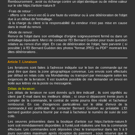
Remboursement , avoir ou échange contre un objet identique ou de même valeur
sur le site https://artiste-nature.fr
-Frais de retour :
- offerts si le renvoi est dû à une faute du vendeur ou à une détérioration de l'objet
due à un défaut de l'emballage.
-à la charge du client si la responsabilité du vendeur n’est pas mise en cause
dans le motif du renvoi.
-Mode de renvoi :
Renvoi de l'objet dans son emballage d'origine soigneusement fermé ou dans un
emballage équivalent. Merci de contacter l'EI Bernard Guédon pour toute question
relative au renvoi d'un objet. En cas de détérioration de l’objet, faire parvenir ( si
possible ) à l'EI Bernard Guédon des photos "format JPEG ou PDF" montrant les
dites détériorations .
Article 7. Livraison
Les livraisons sont faites à l’adresse indiquée sur le bon de commande qui ne
peut être que dans la zone géographique convenue. Les envois sont effectués
par défaut en relais colis via Mondialrelay ou transport par messagerie selon les
exigences de la livraison. Il est toutefois possible de me demander un envoi en
boite aux lettres via la poste ou messagerie.
Délais de livraison:
Les délais de livraison ne sont donnés qu’à titre indicatif , ils sont signifiés au
client par E-mail dans les meilleurs délais ; si ceux-ci dépassent trente jours à
compter de la commande, le contrat de vente pourra être résilié et l’acheteur
remboursé. En cas d'exigences particulières sur le délai d'envoi de la
commande,il est préférable de contacter Bernard Guédon au préalable .L'EI
bernard guedon pourra fournir par e-mail à l’acheteur le numéro de suivi de son
colis.
Les oeuvres présentées dans la boutique d'artiste sur https://artiste-nature.fr
sont soit immédiatement disponibles à l'unité,soit réalisées une fois la commande
effectuée. Les commandes sont déposées chez le transporteur dans les 5 à 9
jours ouvrables maximum après réception du paiement , sous réserve que le