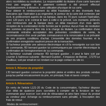
alors recréditées ou restituées. La responsabilité du titulaire d’une carte bancaire
n’est pas engagée si le paiement contesté a été prouvé effectué
frauduleusement, à distance, sans utilisation physique de sa carte.
Pour obtenir le remboursement du débit frauduleux et des éventuels frais
bancaires que l’opération a pu engendrer, le porteur de la carte doit contester, par
écrit, le prélèvement auprès de sa banque, dans les 70 jours suivant l’opération,
voire 120 jours si le contrat le liant à celle-ci le prévoit. Les montants prélevés
sont remboursés par la banque dans un délai maximum d’un mois après
réception de la contestation écrite formée par le porteur. Aucun frais de restitution
des sommes ne pourra être mis à la charge du titulaire. La confirmation d’une
commande entraîne acceptation des présentes conditions de vente, la
reconnaissance d’en avoir parfaite connaissance et la renonciation à se prévaloir
de ses propres conditions d’achat. L’ensemble des données fournies et la
confirmation enregistrée vaudront preuve de la transaction.
Si l’acheteur possède une adresse électronique et s’il l’a renseignée sur son bon
de commande, l'EI bernard guedon lui communiquera par courrier électronique la
confirmation de l’enregistrement de sa commande.
Si l’acheteur souhaite contacter l'EI bernard guedon , il peut le faire soit par
courrier à l’adresse suivante : Bernard-Guédon , 4 impasse de Bernet , 17270 Le
Fouilloux; soit par email en se rendant sur la page contact du site ici.
Article 5. Réserve de propriété
L'EI bernard guedon conserve la propriété pleine et entière des produits vendus
jusqu'au parfait encaissement du prix, en principal, frais et taxes compris.
Article 6. Rétractation
En vertu de l’article L121-20 du Code de la consommation, l’acheteur dispose
d'un délai de quatorze jours ouvrables à compter de la livraison de leur
commande pour exercer son droit de rétractation et ainsi faire retour du produit
au vendeur pour échange ou remboursement sans pénalité, à l’exception des
frais de retour.
-Modes de remboursement :