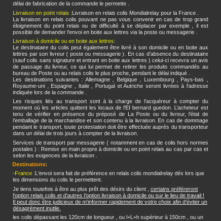
délai de fabrication de la commande le permette .
Livraison en point relais :
Livraison en relais colis Mondialrelay pour la France .
La livraison en relais colis pouvant ne pas vous convenir en cas de trop grand
éloignement du point relais ou de difficulté à se déplacer par exemple , il est
possible de demander l'envoi en boite aux lettres via la poste ou messagerie .
Livraison à domicile ou en boite aux lettres:
Le destinataire du colis peut également être livré à son domicile ou en boite aux
lettres par son livreur ( poste ou messagerie ). En cas d’absence du destinataire
(sauf colis sans signature et entrant en boite aux lettres ) celui-ci recevra un avis
de passage du livreur, ce qui lui permet de retirer les produits commandés au
bureau de Poste ou au relais colis le plus proche, pendant le délai indiqué .
Les destinations suivantes : Allemagne , Belgique , Luxembourg , Pays-bas ,
Royaume-uni , Espagne , Italie , Portugal et Autriche seront livrées à l'adresse
indiquée lors de la commande .
Les risques liés au transport sont à la charge de l'acquéreur à compter du
moment où les articles quittent les locaux de l'EI bernard guedon. L’acheteur est
tenu de vérifier en présence du préposé de La Poste ou du livreur, l’état de
l’emballage de la marchandise et son contenu à la livraison. En cas de dommage
pendant le transport, toute protestation doit être effectuée auprès du transporteur
dans un délai de trois jours à compter de la livraison.
Services de transport par messagerie ( notamment en cas de colis hors normes
postales ) : Remise en main propre à domicile ou en point relais au cas par cas et
selon les exigences de la livraison .
Destinations:
-France :
L'envoi sera fait de préférence en relais colis mondialrelay dés lors que
les dimensions du colis le permettent.
Je tiens toutefois à être au plus prêt des désirs du client ,
certains préféreront
l'option relais colis et d'autres l'option livraison à domicile ou sur le lieu de travail !
Il peut donc être judicieux de m'informer rapidement de votre choix afin d'éviter un
désagrément inutile.
les colis dépassant les 120cm de longueur , ou l+L+h supérieur à 150cm , ou un