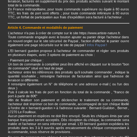
livraison, facturés en supplément du prix des produits achetés suivant le montant
total de la commande.
En France métropolitaine, pour toute commande supérieure ou égale à 80 euros
TTC, les frais de port sont offerts ; pour toute commande inférieure à 80 euros
TTC, un forfait de participation aux frais d’expédition sera facturé à l’acheteur .
Article 4. Commande et modalités de paiement
L’acheteur n'a pas à créer de compte sur le site https://www.artiste-nature.fr.
Toute commande engagée avec le bouton ajouter au panier dirige l'acheteur dans
un nouvel onglet sur le site sécurisé de Paypal , l'action d'afficher le panier ouvre
également une page sécurisée sur le site de paypal !
Infos Paypal !
L'EI bernard guedon propose à l’acheteur de commander et régler ses produits
en plusieurs étapes, avec 3 options de paiement au choix :
- Paiement par chèque :
Un bon de commande à compléter peut être affiché en cliquant sur le bouton "bon
de commande" situé en haut de page .
l’acheteur entre les références des produits qu’il souhaite commander , indique la
quantité souhaitée , renseigne l’adresse de facturation ainsi que l'adresse de
livraison si différente.
Il renseigne également un N° de téléphone et une adresse e-mail ( ou l'un des
deux )
Puis il calcule les frais de port en fonction du total de la commande , "franco de
port à partir de 80€"
Afin de finaliser son paiement et déclencher le traitement de sa commande,
l’acheteur doit imprimer ce bon de commande, accompagné de son chèque libellé
à l’ordre de « bernard-guedon » à l’adresse suivante : Bernard-Guédon , Bernet ,
17270 Le Fouilloux.
Aucun paiement en espèces ne doit être envoyé. Seuls les chèques émis par une
banque française seront acceptés. Dès réception du chèque, la commande sera
traitée et l’acheteur en sera informé par email. L'EI bernard guedon expédiera les
produits dans les 3 à 9 ouvrés après encaissement du chèque correspondant à
la commande, sous réserve de provisions .