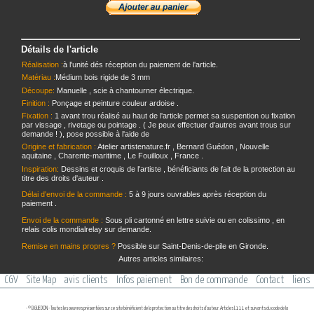
Détails de l'article
Réalisation :
à l'unité dés réception du paiement de l'article.
Matériau :
Médium bois rigide de 3 mm
Découpe:
Manuelle , scie à chantourner électrique.
Finition :
Ponçage et peinture couleur ardoise .
Fixation :
1 avant trou réalisé au haut de l'article permet sa suspention ou fixation
par vissage , rivetage ou pointage . ( Je peux effectuer d'autres avant trous sur
demande ! ), pose possible à l'aide de
Origine et fabrication :
Atelier artistenature.fr , Bernard Guédon , Nouvelle
aquitaine , Charente-maritime , Le Fouilloux , France .
Inspiration:
Dessins et croquis de l'artiste , bénéficiants de fait de la protection au
titre des droits d'auteur .
Délai d'envoi de la commande :
5 à 9 jours ouvrables après réception du
paiement .
Envoi de la commande :
Sous pli cartonné en lettre suivie ou en colissimo , en
relais colis mondialrelay sur demande.
Remise en mains propres ?
Possible sur Saint-Denis-de-pile en Gironde.
Autres articles similaires:
CGV
Site Map
avis clients
Infos paiement
Bon de commande
Contact
liens
- © B.GUEDON - Toutes les oeuvres présentées sur ce site bénéficient de la protection au titre des droits d'auteur. Articles L111 et suivants du code de la