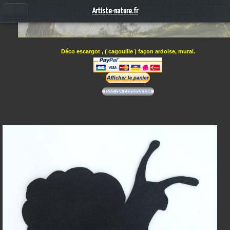
Artiste-nature.fr
Déco escargot , ( cagouille ) façon ardoise, mural.
Bon de commande