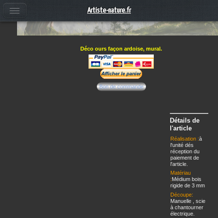
Artiste-nature.fr
Déco ours façon ardoise, mural.
Bon de commande
Détails de
l'article
Réalisation :
à
l'unité dés
réception du
paiement de
l'article.
Matériau
:
Médium bois
rigide de 3 mm
Découpe:
Manuelle , scie
à chantourner
électrique.