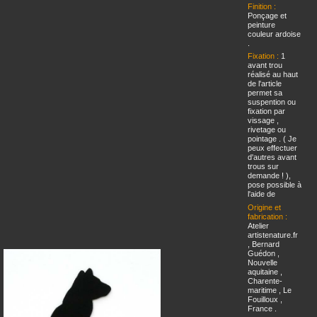
Finition :
Ponçage et
peinture
couleur ardoise
.
Fixation :
1
avant trou
réalisé au haut
de l'article
permet sa
suspention ou
fixation par
vissage ,
rivetage ou
pointage . ( Je
peux effectuer
d'autres avant
trous sur
demande ! ),
pose possible à
l'aide de
Origine et
fabrication :
Atelier
artistenature.fr
, Bernard
Guédon ,
Nouvelle
aquitaine ,
Charente-
maritime , Le
Fouilloux ,
France .