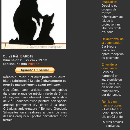
Inspiration:
Dessins et
croquis de
l'artiste ,
bénéficiants de
fait de la
protection au
titre des droits
d'auteur .
Délai d'envoi de
la commande :
5 à 9 jours
ouvrables
après réception
Ours2 Réf: BARD15
du paiement .
Dimensions: ~ 27 cm x 19 cm
épaisseur 3 mm
Prix: 8 €
Envoi de la
commande :
Sous pli
cartonné en
Décors ours brun et ours polaire ou ours
lettre suivie ou
blanc fabriqués à la scie à chantourner et
en colissimo ,
poncés manuellement avant peinture.
en relais colis
Ces décos façon ardoise sont découpées
mondialrelay
dans une plaque de médium rigide de 3 mm
sur demande.
et ponçées manuellement avant application
de 2 à 3 couches d'une peinture noir spécial
Remise en
ardoise permettant d'y écrire à la craie.
mains propres
Créations artiste-nature ( Bernard Guédon).
?
Possible sur
Silhouettes ours réalisées à partir de mes
Saint-Denis-de-
dessins croquis ou photos animalières et de
pile en Gironde.
terrain.
Autres articles
similaires: