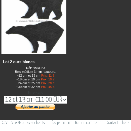
Lot 2 ours blancs.
Réf: BARD33
Bois médium 3 mm hauteurs:
~12 cm et 13 cm
Prix: 11 €
~18 cm et 19 cm
Prix: 19 €
~24 cm et 25 cm
Prix: 28 €
~30 cm et 32 cm
Prix: 45 €
Dimensions
CGV
Site Map
avis clients
Infos paiement
Bon de commande
Contact
liens