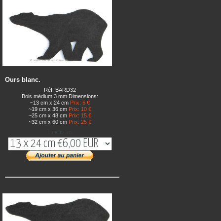
Ours blanc.
Réf: BARD32
Bois médium 3 mm Dimensions:
~13 cm x 24 cm
Prix: 6 €
~19 cm x 36 cm
Prix: 10 €
~25 cm x 48 cm
Prix: 15 €
~32 cm x 60 cm
Prix: 25 €
Dimensions