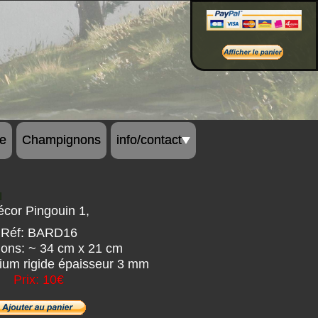
Bon de commande
re
Champignons
info/contact
r
cor Pingouin 1,
Réf: BARD16
ons: ~ 34 cm x 21 cm
ium rigide épaisseur 3 mm
Prix: 10€