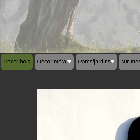
Decor bois
Décor métal
Parcs/jardins
sur me