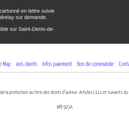
cartonné en lettre suivie
ialrelay sur demande.
ble sur Saint-Denis-de-
te Map
avis clients
Infos paiement
Bon de commande
Cont
de la protection au titre des droits d'auteur. Articles L111 et suivants du
APE:923A