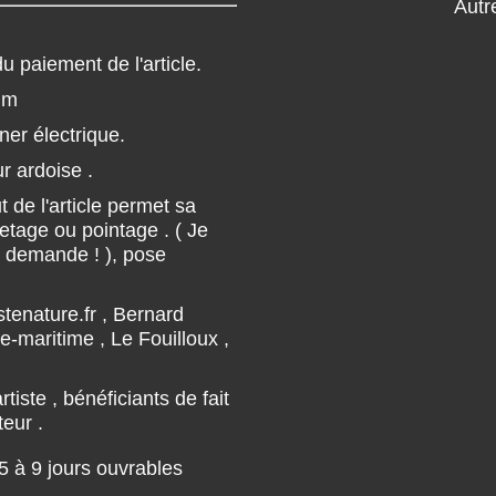
Autre
du paiement de l'article.
mm
ner électrique.
r ardoise .
 de l'article permet sa
vetage ou pointage . ( Je
r demande ! ), pose
istenature.fr , Bernard
-maritime , Le Fouilloux ,
tiste , bénéficiants de fait
teur .
5 à 9 jours ouvrables