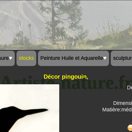
sure
stocks
Peinture Huile et Aquarelle
sculptu
Artiste-nature.f
Décor pingouin,
Dé
Dimensi
Matière:méd