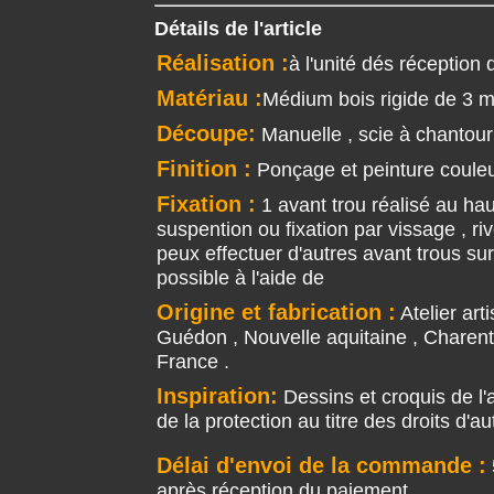
Détails de l'article
Réalisation :
à l'unité dés réception 
Matériau :
Médium bois rigide de 3 
Découpe:
Manuelle , scie à chantour
Finition :
Ponçage et peinture couleu
Fixation :
1 avant trou réalisé au haut
suspention ou fixation par vissage , ri
peux effectuer d'autres avant trous su
possible à l'aide de
Origine et fabrication :
Atelier art
Guédon , Nouvelle aquitaine , Charente
France .
Inspiration:
Dessins et croquis de l'ar
de la protection au titre des droits d'au
Délai d'envoi de la commande :
après réception du paiement .