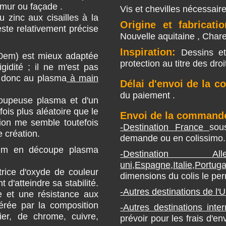
 mur ou façade .
Vis et chevilles nécessair
 zinc aux cisailles à la
Origine et fabricatio
este relativement précise
Nouvelle aquitaine , Chare
Inspiration:
Dessins et 
10em) est mieux adaptée
protection au titre des droi
gidité ; il ne m'est pas
pe donc au plasma
à main
Délai d'envoi de la 
du paiement .
écoupeuse plasma et d'un
ois plus aléatoire que le
Envoi de la commande
ision me semble toutefois
-Destination France
sou
 création.
demande ou en colissimo.
um en découpe plasma
-Destination Allemag
uni,Espagne,Italie,Portuga
rice d'oxyde de couleur
dimensions du colis le pe
 d'atteindre sa stabilité.
-Autres destinations de l'U
ve et une résistance aux
nérée par la composition
-Autres destinations int
er, de chrome, cuivre,
prévoir pour les frais d'en