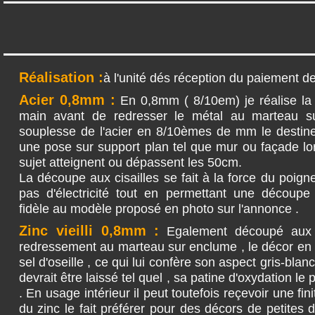
Réalisation :
à l'unité dés réception du paiement de l
Acier 0,8mm :
En 0,8mm ( 8/10em) je réalise la 
main avant de redresser le métal au marteau su
souplesse de l'acier en 8/10èmes de mm le destine
une pose sur support plan tel que mur ou façade l
sujet atteignent ou dépassent les 50cm.
La découpe aux cisailles se fait à la force du poi
pas d'électricité tout en permettant une découpe 
fidèle au modèle proposé en photo sur l'annonce .
Zinc vieilli 0,8mm :
Egalement découpé aux c
redressement au marteau sur enclume , le décor en zi
sel d'oseille , ce qui lui confère son aspect gris-blanc
devrait être laissé tel quel , sa patine d'oxydation l
. En usage intérieur il peut toutefois reçevoir une fin
du zinc le fait préférer pour des décors de petites