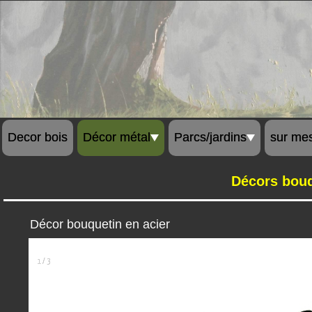
Decor bois
Décor métal
Parcs/jardins
sur me
Décors bouqu
Décor bouquetin en acier
1 / 3