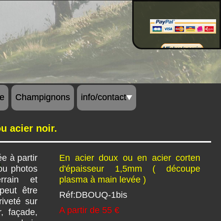
Bon de commande
re
Champignons
info/contact
u acier noir.
r
ée à partir
En acier doux ou en acier corten
ou photos
d'épaisseur 1,5mm ( découpe
rrain et
plasma à main levée )
peut être
Réf:DBOUQ-1bis
riveté sur
A partir de 55 €
, façade,