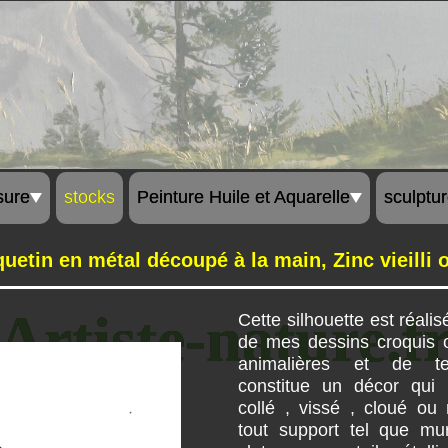
sure
stocks
Peinture Huile et Aquarelle
sculptu
etin en métal découpé à la main, Zinc vieilli o
Artiste-nature.f
Cette silhouette est réalis
de mes dessins croquis 
animalières et de te
constitue un décor qui 
collé , vissé , cloué ou 
tout support tel que mur