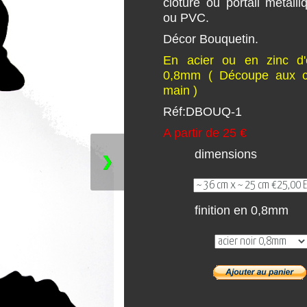
cloture ou portail métalli
ou PVC.
Décor Bouquetin.
En acier ou en zinc d'
0,8mm ( Découpe aux ci
main )
Réf:DBOUQ-1
A partir de 25 €
dimensions
❯
finition en 0,8mm