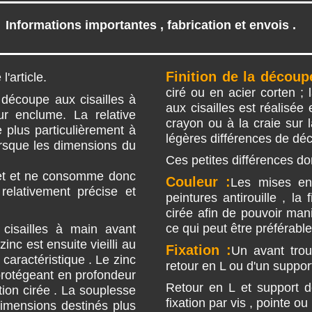
Informations importantes , fabrication et envois .
Finition de la découp
'article.
ciré ou en acier corten ;
découpe aux cisailles à
aux cisailles est réalisée
r enclume. La relative
crayon ou à la craie sur l
 plus particulièrement à
légères différences de dé
orsque les dimensions du
Ces petites différences do
gnet et ne consomme donc
Couleur :
Les mises en
relativement précise et
peintures antirouille , la
cirée afin de pouvoir man
ce qui peut être préférable
isailles à main avant
nc est ensuite vieilli au
Fixation :
Un avant trou
 caractéristique . Le zinc
retour en L ou d'un support
e protégeant en profondeur
Retour en L et support 
ition cirée . La souplesse
fixation par vis , pointe ou 
 dimensions destinés plus