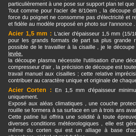
particulièrement à une pose sur support plan tel que
Tout comme pour l'acier de 8/10em , la découpe du
force du poignet ne consomme pas d'électricité et r
et fidèle au modèle proposé en photo sur l'annonce .
Acier 1,5 mm :
L'acier d'épaisseur 1,5 mm (15/
pour les grands formats de part sa plus grande ri
possible de le travailler à la cisaille , je le décou
levée.
la découpe plasma nécessite l'utilisation d'une d
compresseur d'air , la précision de découpe est toutef
travail manuel aux cisailles ; cette relative impréc
contribuer au caractère unique et originale de chaque
Acier Corten :
En 1,5 mm d'épaisseur minim
uniquement.
Exposé aux aléas climatiques , une couche protect
rouille se formera à sa surface en un à trois ans avant
Cette patine lui offrira une solidité à toute épreu
diverses conditions météorologiques , elle est gé
même du corten qui est un alliage à base d'aci