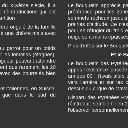
n du XIXème siècle, il a
Le bouquetin apprécie p
 réintroductions qui ont
préférence pour les zones
tition .
sommets rocheux jusqu'à 
prairies d'altitude. Ce n'
ère ongulé de la famille
pour se réfugier du froid 
le à une chèvre mais avec
neige sont moins épaisses
Plus d'infos sur le Bouquet
au garrot pour un poids
 les femelles (étagnes).
Et le 
ngueur pouvant atteindre
Le bouquetin des Pyrénée
sent que rarement les 20
appris l'existence passé
 avec des bourrelés bien
années 80 , j'avais alors
vers l'arrière et sur le
et italiennes, en Suisse,
dessus du cirque de Gavar
si que dans le sud de
Disparu des Pyrénées Fran
réintroduit semble t'il en
l'observer personnellemen