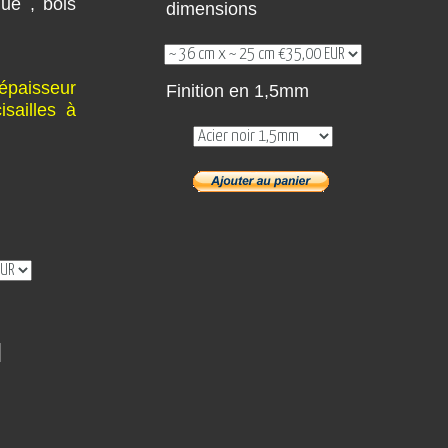
que , bois
dimensions
épaisseur
Finition en 1,5mm
sailles à