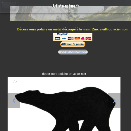
Artiste-nature.fr
Décors ours polaire en métal découpé à la main, Zinc vieilli ou acier noir.
Bon de commande
decor ours polaire en acier noir
1 / 2
❮
❯