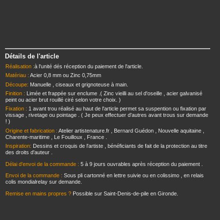
Détails de l'article
Réalisation :
à l'unité dés réception du paiement de l'article.
Matériau :
Acier 0,8 mm ou Zinc 0,75mm
Découpe:
Manuelle , ciseaux et grignoteuse à main.
Finition :
Limée et frappée sur enclume .( Zinc vieilli au sel d'oseille , acier galvanisé
peint ou acier brut rouillé ciré selon votre choix. )
Fixation :
1 avant trou réalisé au haut de l'article permet sa suspention ou fixation par
vissage , rivetage ou pointage . ( Je peux effectuer d'autres avant trous sur demande
! )
Origine et fabrication :
Atelier artistenature.fr , Bernard Guédon , Nouvelle aquitaine ,
Charente-maritime , Le Fouilloux , France .
Inspiration:
Dessins et croquis de l'artiste , bénéficiants de fait de la protection au titre
des droits d'auteur .
Délai d'envoi de la commande :
5 à 9 jours ouvrables après réception du paiement .
Envoi de la commande :
Sous pli cartonné en lettre suivie ou en colissimo , en relais
colis mondialrelay sur demande.
Remise en mains propres ?
Possible sur Saint-Denis-de-pile en Gironde.