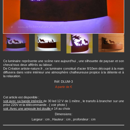
Ce luminaire représente une scène rare aujourd'hui , une silhouette de paysan et son
cheval tous deux afférés au labour.
De Création artiste-nature.fr , ce luminaire constitué d'acier 8/10em découpé à la main
diffusera dans votre intérieur une atmosphère chalheureuse propice à la détente et à
la relaxation.
Réf: DLUM-3
A partir de €
Cet article est disponible :
soit avec sa bande intégrée
de 30 led 12 V de 1 mètre , le transfo à brancher sur une
prise 220V et la télécommande . ( voir photo )
soit :Avec une ampoule led douille
e 14 au choix
Dimensions:
Largeur : cm , Hauteur : cm , profondeur : cm