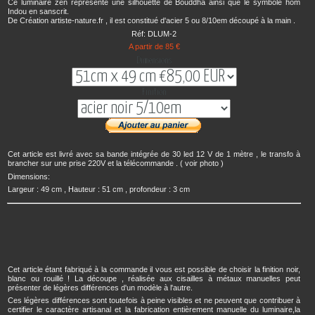
Ce luminaire zen représente une silhouette de Bouddha ainsi que le symbole hom
Indou en sanscrit.
De Création artiste-nature.fr , il est constitué d'acier 5 ou 8/10em découpé à la main .
Réf: DLUM-2
A partir de 85 €
Dimensions
Finition
Cet article est livré avec sa bande intégrée de 30 led 12 V de 1 mètre , le transfo à
brancher sur une prise 220V et la télécommande . ( voir photo )
Dimensions:
Largeur : 49 cm , Hauteur : 51 cm , profondeur : 3 cm
Cet article étant fabriqué à la commande il vous est possible de choisir la finition noir,
blanc ou rouillé ! La découpe , réalisée aux cisailles à métaux manuelles peut
présenter de légères différences d'un modèle à l'autre.
Ces légères différences sont toutefois à peine visibles et ne peuvent que contribuer à
certifier le caractère artisanal et la fabrication entièrement manuelle du luminaire,la